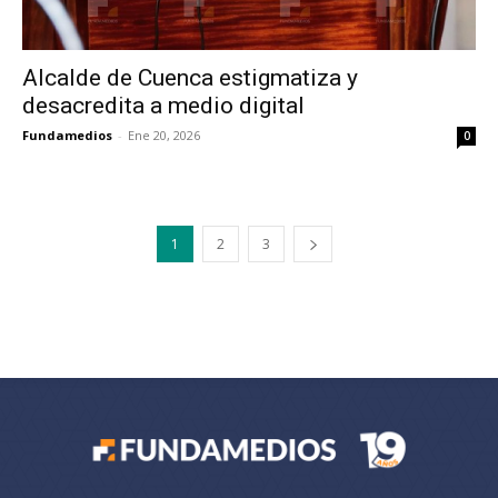
Alcalde de Cuenca estigmatiza y
desacredita a medio digital
Fundamedios
-
Ene 20, 2026
0
1
2
3