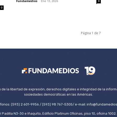
Fundamedios
-
Ene 13, 2026
0
0
Página 1 de 7
de la libertad de expresión, derechos digitales e integridad de la inform
sociedades democráticas en las Américas.
éfonos: (593) 2 601-9956 / (593) 98 767-5305/ e-mail: info@fundamedios
 Padilla N3-30 e Iñaquito, Edificio Platinum Oficinas, piso 10, oficina 100