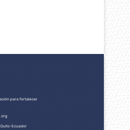
ación para fortalecer
.org
2. Quito-Ecuador