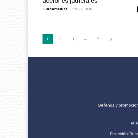
acciones judiciales
Fundamedios
-
Ene 22, 2026
...
1
2
3
7
Defensa y promoción 
Tel
Dirección: José