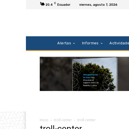
C
20.4
Ecuador
viernes, agosto 7, 2026
Alertas
Informes
Actividad
Inicio
troll-center
troll-center
troll-center