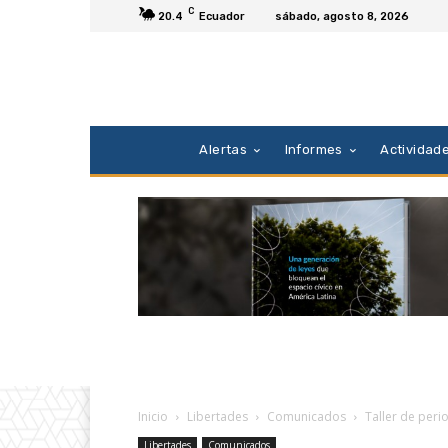
C
20.4
Ecuador
sábado, agosto 8, 2026
Alertas
Informes
Actividad
Inicio
Libertades
Comunicados
Taller de per
Libertades
Comunicados