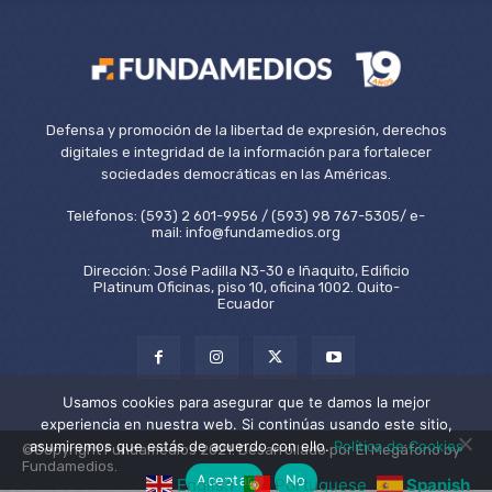
Defensa y promoción de la libertad de expresión, derechos
digitales e integridad de la información para fortalecer
sociedades democráticas en las Américas.
Teléfonos: (593) 2 601-9956 / (593) 98 767-5305/ e-
mail: info@fundamedios.org
Dirección: José Padilla N3-30 e Iñaquito, Edificio
Platinum Oficinas, piso 10, oficina 1002. Quito-
Ecuador
Usamos cookies para asegurar que te damos la mejor
experiencia en nuestra web. Si continúas usando este sitio,
asumiremos que estás de acuerdo con ello.
Política de Cookies
©Copyright Fundamedios 2021. Desarrollado por El Megáfono by
Fundamedios.
Aceptar
No
English
Portuguese
Spanish