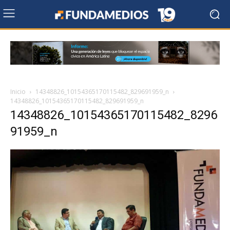
Inicio
14348826_10154365170115482_829691959_n
14348826_10154365170115482_829691959_n
14348826_10154365170115482_8296
91959_n