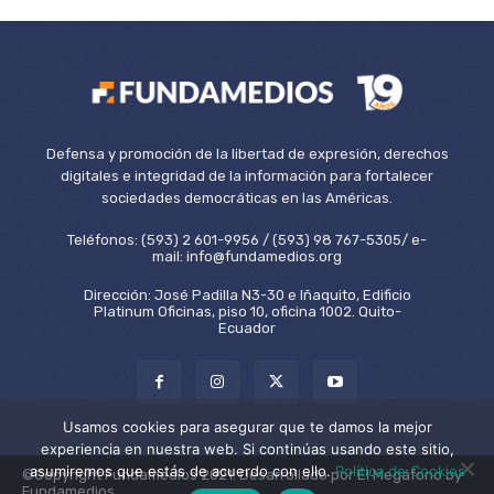
Defensa y promoción de la libertad de expresión, derechos
digitales e integridad de la información para fortalecer
sociedades democráticas en las Américas.
Teléfonos: (593) 2 601-9956 / (593) 98 767-5305/ e-
mail: info@fundamedios.org
Dirección: José Padilla N3-30 e Iñaquito, Edificio
Platinum Oficinas, piso 10, oficina 1002. Quito-
Ecuador
Usamos cookies para asegurar que te damos la mejor
experiencia en nuestra web. Si continúas usando este sitio,
asumiremos que estás de acuerdo con ello.
Política de Cookies
©Copyright Fundamedios 2021. Desarrollado por El Megáfono by
Fundamedios.