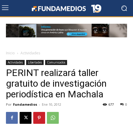
Inicio
Actividades
Actividades
Libertades
Comunicados
PERINT realizará taller
gratuito de investigación
periodística en Machala
Por
Fundamedios
-
Ene 10, 2012
677
0