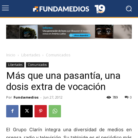
Inicio
Libertades
Comunicados
Libertades
Comunicados
Más que una pasantía, una
dosis extra de vocación
Por
Fundamedios
-
Jun 27, 2012
789
0
El Grupo Clarín integra una diversidad de medios en
prensa, radio y televisión. Su tabloide es el periódico más