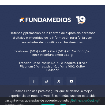
Defensa y promoción de la libertad de expresión, derechos
digitales e integridad de la información para fortalecer
sociedades democráticas en las Américas.
Teléfonos: (593) 2 601-9956 / (593) 98 767-5305/ e-
mail: info@fundamedios.org
Dirección: José Padilla N3-30 e Iñaquito, Edificio
Platinum Oficinas, piso 10, oficina 1002. Quito-
Ecuador
Usamos cookies para asegurar que te damos la mejor
experiencia en nuestra web. Si continúas usando este sitio,
asumiremos que estás de acuerdo con ello.
Política de Cookies
©Copyright Fundamedios 2021. Desarrollado por El Megáfono by
Fundamedios.