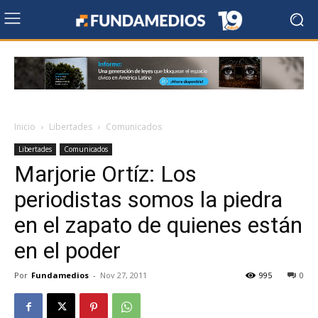
Inicio
Libertades
Comunicados
Libertades
Comunicados
Marjorie Ortíz: Los
periodistas somos la piedra
en el zapato de quienes están
en el poder
Por
Fundamedios
-
Nov 27, 2011
995
0