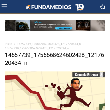
Inicio
14657739_1756668624602428_1217620434_n
14657739_1756668624602428_1217620434_n
14657739_1756668624602428_12176
20434_n