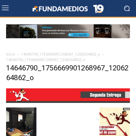
Inicio
14646790_1756669901268967_1206264862_o
14646790_1756669901268967_1206264862_o
14646790_1756669901268967_12062
64862_o