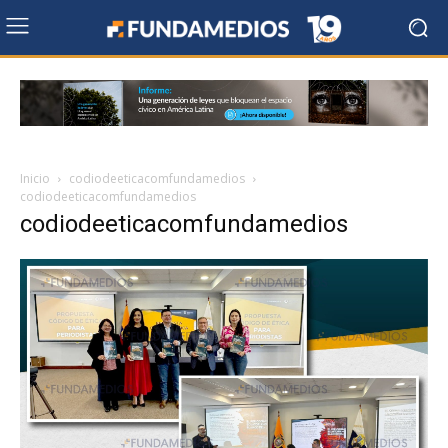
Inicio
codiodeeticacomfundamedios
codiodeeticacomfundamedios
codiodeeticacomfundamedios