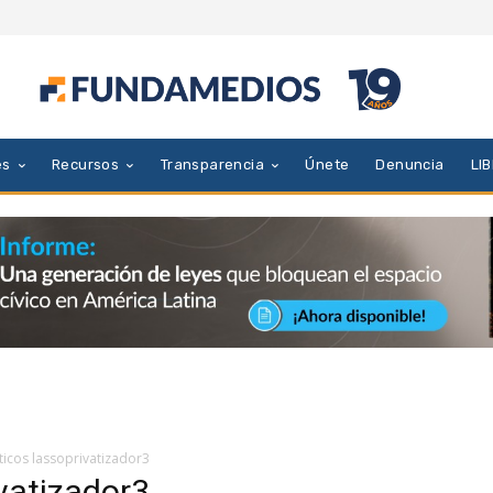
es
Recursos
Transparencia
Únete
Denuncia
LI
nticos lassoprivatizador3
ivatizador3