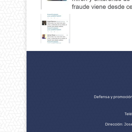
Defensa y promoción 
Tel
Dirección: José