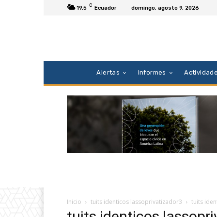
C
19.5
Ecuador
domingo, agosto 9, 2026
Alertas
Informes
Actividad
Inicio
tuits identicos lassoprivatizador3
tuits ide
tuits identicos lassopr