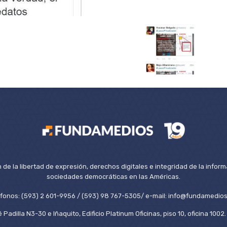
de la libertad de expresión, derechos digitales e integridad de la inform
sociedades democráticas en las Américas.
éfonos: (593) 2 601-9956 / (593) 98 767-5305/ e-mail: info@fundamedios
 Padilla N3-30 e Iñaquito, Edificio Platinum Oficinas, piso 10, oficina 100