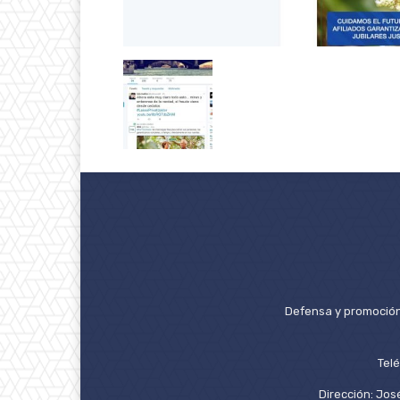
Defensa y promoción 
Tel
Dirección: José