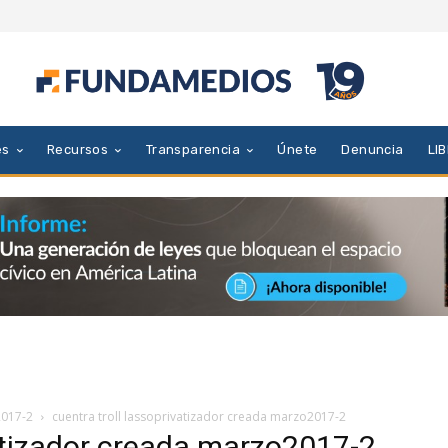
es
Recursos
Transparencia
Únete
Denuncia
LI
2017-2
cuentra troll lassoprivatizador creada marzo2017-2
vatizador creada marzo2017-2