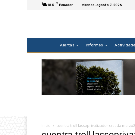
C
18.5
Ecuador
viernes, agosto 7, 2026
Alertas
Informes
Actividad
Inicio
cuentra troll lassoprivatizador creada marzo
cuentra troll lassopri