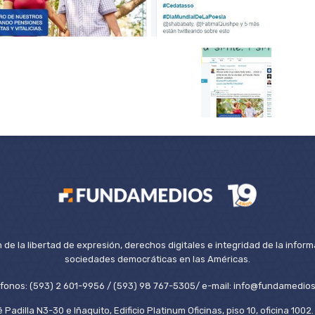
de la libertad de expresión, derechos digitales e integridad de la inform
sociedades democráticas en las Américas.
éfonos: (593) 2 601-9956 / (593) 98 767-5305/ e-mail: info@fundamedios
 Padilla N3-30 e Iñaquito, Edificio Platinum Oficinas, piso 10, oficina 100