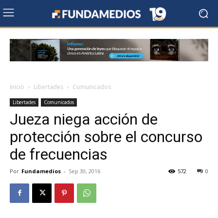
Inicio
Libertades
Comunicados
Libertades
Comunicados
Jueza niega acción de
protección sobre el concurso
de frecuencias
Por
Fundamedios
-
Sep 30, 2016
572
0