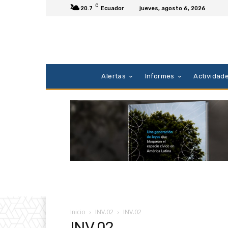
C
20.7
Ecuador
jueves, agosto 6, 2026
Alertas
Informes
Actividad
Inicio
INV.02
INV.02
INV.02