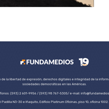
de la libertad de expresión, derechos digitales e integridad de la inform
sociedades democráticas en las Américas.
éfonos: (593) 2 601-9956 / (593) 98 767-5305/ e-mail: info@fundamedios
 Padilla N3-30 e Iñaquito, Edificio Platinum Oficinas, piso 10, oficina 100