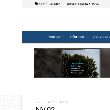
C
30.9
Ecuador
jueves, agosto 6, 2026
Alertas
Informes
Actividad
Inicio
INV.02
INV.02
INV.02