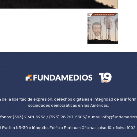
de la libertad de expresión, derechos digitales e integridad de la inform
sociedades democráticas en las Américas.
éfonos: (593) 2 601-9956 / (593) 98 767-5305/ e-mail: info@fundamedios
 Padilla N3-30 e Iñaquito, Edificio Platinum Oficinas, piso 10, oficina 100