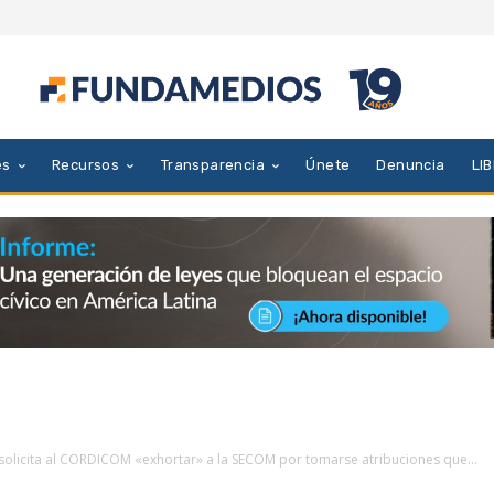
es
Recursos
Transparencia
Únete
Denuncia
LI
olicita al CORDICOM «exhortar» a la SECOM por tomarse atribuciones que...