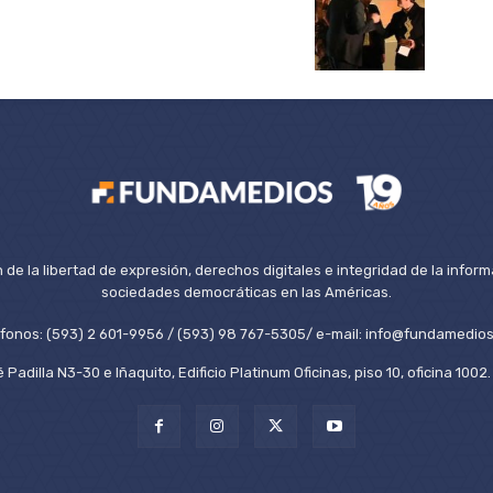
de la libertad de expresión, derechos digitales e integridad de la inform
sociedades democráticas en las Américas.
éfonos: (593) 2 601-9956 / (593) 98 767-5305/ e-mail: info@fundamedios
 Padilla N3-30 e Iñaquito, Edificio Platinum Oficinas, piso 10, oficina 100