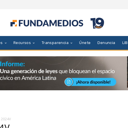
es
Recursos
Transparencia
Únete
Denuncia
LI
 2024V
4V