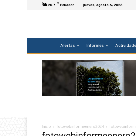
C
20.7
Ecuador
jueves, agosto 6, 2026
Alertas
Informes
Actividad
Inicio
fotowebinformeenero2024
fotowebinfor
fotowebinformeenero