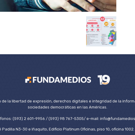
de la libertad de expresión, derechos digitales e integridad de la inform
sociedades democráticas en las Américas.
éfonos: (593) 2 601-9956 / (593) 98 767-5305/ e-mail: info@fundamedios
 Padilla N3-30 e Iñaquito, Edificio Platinum Oficinas, piso 10, oficina 100