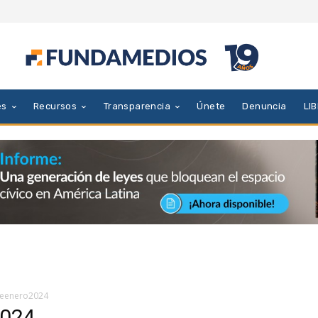
es
Recursos
Transparencia
Únete
Denuncia
LI
meenero2024
2024