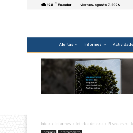
C
19.8
Ecuador
viernes, agosto 7, 2026
Alertas
Informes
Actividad
Inicio
Informes
Interbarómetro
El secuestro d
Informes
Interbarómetro