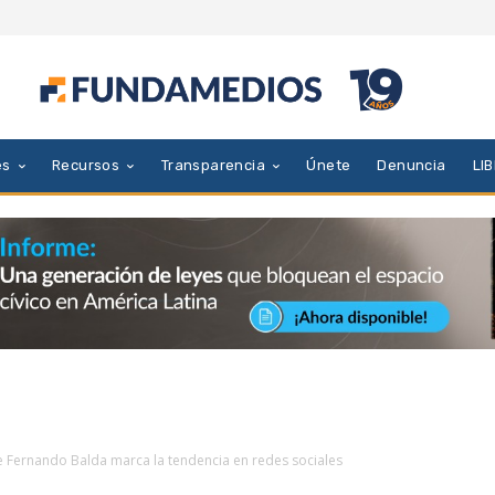
es
Recursos
Transparencia
Únete
Denuncia
LI
e Fernando Balda marca la tendencia en redes sociales