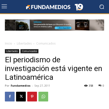
Inicio
Libertades
Comunicados
Libertades
Comunicados
El periodismo de
investigación está vigente en
Latinoamérica
Por
Fundamedios
-
Sep 27, 2011
358
0