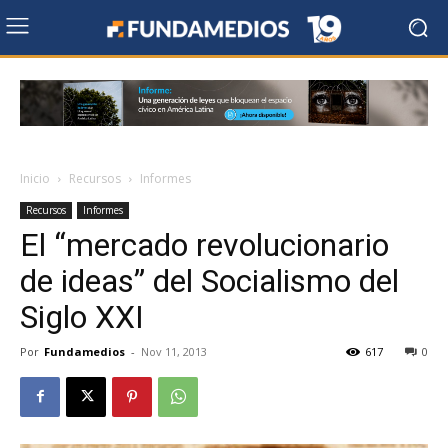
Inicio
Recursos
Informes
Recursos
Informes
El “mercado revolucionario
de ideas” del Socialismo del
Siglo XXI
Por
Fundamedios
-
Nov 11, 2013
617
0