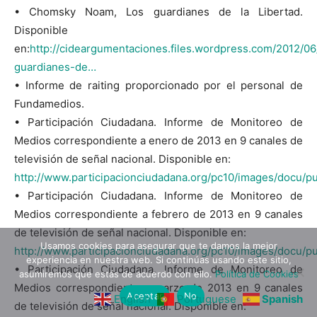
• Chomsky Noam, Los guardianes de la Libertad.
Disponible
en:
http://cideargumentaciones.files.wordpress.com/2012/06
guardianes-de…
• Informe de raiting proporcionado por el personal de
Fundamedios.
• Participación Ciudadana. Informe de Monitoreo de
Medios correspondiente a enero de 2013 en 9 canales de
televisión de señal nacional. Disponible en:
http://www.participacionciudadana.org/pc10/images/docu/p
• Participación Ciudadana. Informe de Monitoreo de
Medios correspondiente a febrero de 2013 en 9 canales
de televisión de señal nacional. Disponible en:
Usamos cookies para asegurar que te damos la mejor
http://www.participacionciudadana.org/pc10/images/docu/pu
experiencia en nuestra web. Si continúas usando este sitio,
• Participación Ciudadana. Informe de Monitoreo de
asumiremos que estás de acuerdo con ello.
Política de Cookies
Medios correspondiente a marzo de 2013 en 9 canales
Aceptar
No
English
Portuguese
Spanish
de televisión de señal nacional. Disponible en: