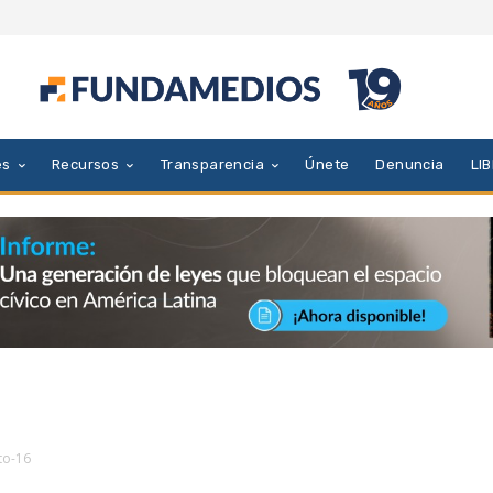
es
Recursos
Transparencia
Únete
Denuncia
LI
to-16