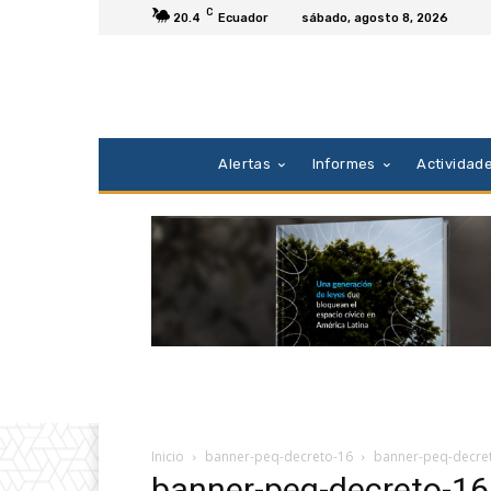
C
20.4
Ecuador
sábado, agosto 8, 2026
Alertas
Informes
Actividad
Inicio
banner-peq-decreto-16
banner-peq-decre
banner-peq-decreto-16