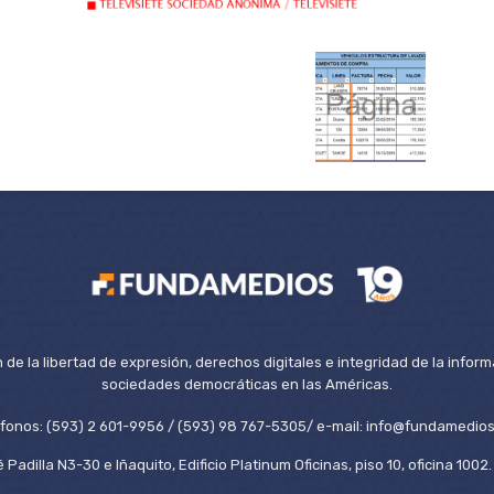
de la libertad de expresión, derechos digitales e integridad de la inform
sociedades democráticas en las Américas.
éfonos: (593) 2 601-9956 / (593) 98 767-5305/ e-mail: info@fundamedios
 Padilla N3-30 e Iñaquito, Edificio Platinum Oficinas, piso 10, oficina 100