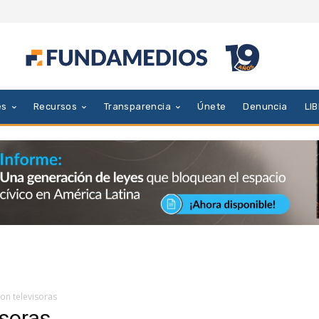
es
Recursos
Transparencia
Únete
Denuncia
LI
on televisoras
isoras