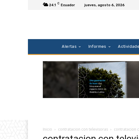
C
24.1
Ecuador
jueves, agosto 6, 2026
Alertas
Informes
Actividad
Inicio
contratacion con televisoras
contratacion c
contratacion con telev