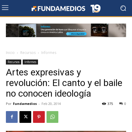
Inicio
Recursos
Informes
Recursos
Informes
Artes expresivas y
revolución: El canto y el baile
no conocen ideología
Por
Fundamedios
-
Feb 20, 2014
375
0