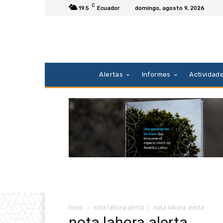
C
19.5
Ecuador
domingo, agosto 9, 2026
Alertas
Informes
Actividad
Inicio
nota lahora alerta
nota lahora alerta
nota lahora alerta