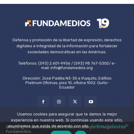
Defensa y promoción de la libertad de expresión, derechos
digitales e integridad de la información para fortalecer
sociedades democráticas en las Américas.
Teléfonos: (593) 2 601-9956 / (593) 98 767-5305/ e-
mail: info@fundamedios.org
Dirección: José Padilla N3-30 e Iñaquito, Edificio
Platinum Oficinas, piso 10, oficina 1002. Quito-
Ecuador
Usamos cookies para asegurar que te damos la mejor
experiencia en nuestra web. Si continúas usando este sitio,
asumiremos que estás de acuerdo con ello.
Política de Cookies
©Copyright Fundamedios 2021. Desarrollado por El Megáfono by
Fundamedios.