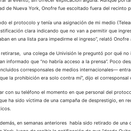
ad de Nueva York, Onofre fue escoltado fuera del recinto po
todo el protocolo y tenía una asignación de mi medio (Tel
ustificación clara indicando que no van a permitir que ingre
aban en una lista para impedirme el ingreso”, relató Onofr
l retirarse, una colega de Univisión le preguntó por qué no
ían informado que “no habría acceso a la prensa”. Poco de
ncluidos corresponsales de medios internacionales— entrar
í que la prohibición era solo contra mí”, dijo el corresponsa
 con su teléfono el momento en que personal del protocol
ue ha sido víctima de una campaña de desprestigio, en rede
icos.
además, en semanas anteriores había sido retirado de una c
York, luego de recibir la notificación de que “desde Quito”