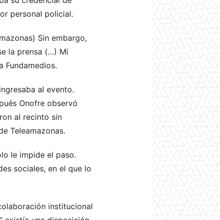
r personal policial.
eamazonas) Sin embargo,
se la prensa (…) Mi
e a Fundamedios.
 ingresaba al evento.
spués Onofre observó
on al recinto sin
l de Teleamazonas.
o le impide el paso.
s sociales, en el que lo
olaboración institucional
 existía una disposición