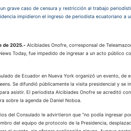
un grave caso de censura y restricción al trabajo periodís
idencia impidieron el ingreso de periodista ecuatoriano a 
e de 2025.-
Alcibiades Onofre, corresponsal de Teleamazo
 News Today, fue impedido de ingresar a un acto público co
sulado de Ecuador en Nueva York organizó un evento, de ent
ns. Se difundió públicamente la visita presidencial y se i
para asistir. El periodista Alcibiades Onofre se acreditó co
ura sobre la agenda de Daniel Noboa.
arios del Consulado le advirtieron que “no podía ingresar po
mbro del equipo de protocolo de la Presidencia, desplazad
ar al evento, sin ofrecer explicación alguna. Aunque porta