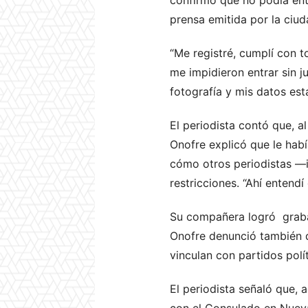
prensa emitida por la ciud
“Me registré, cumplí con 
me impidieron entrar sin j
fotografía y mis datos est
El periodista contó que, a
Onofre explicó que le hab
cómo otros periodistas —i
restricciones. “Ahí entend
Su compañera logró grabar
Onofre denunció también q
vinculan con partidos polít
El periodista señaló que, 
con el Consulado en Nueva 