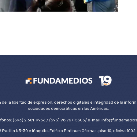
de la libertad de expresión, derechos digitales e integridad de la inform
sociedades democráticas en las Américas.
éfonos: (593) 2 601-9956 / (593) 98 767-5305/ e-mail: info@fundamedios
 Padilla N3-30 e Iñaquito, Edificio Platinum Oficinas, piso 10, oficina 100