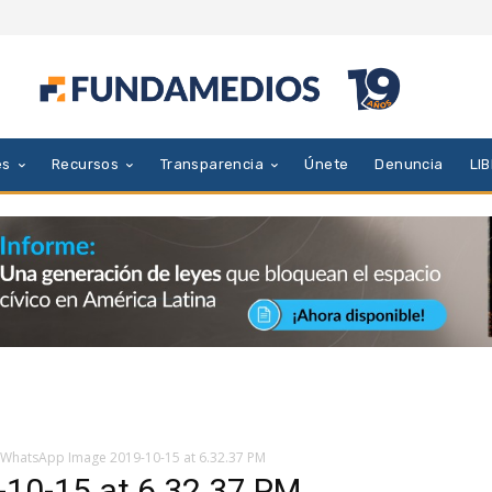
es
Recursos
Transparencia
Únete
Denuncia
LI
WhatsApp Image 2019-10-15 at 6.32.37 PM
10-15 at 6.32.37 PM