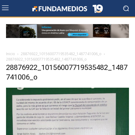
Inicio
28876922_10156007719535482_1487741006_o
28876922_10156007719535482_1487741006_o
28876922_10156007719535482_1487
741006_o