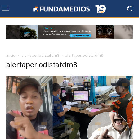
Inicio
alertaperiodistafdm8
alertaperiodistafdm8
alertaperiodistafdm8