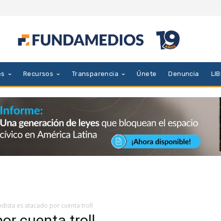
es
Recursos
Transparencia
Únete
Denuncia
LI
odista es atacado por cuenta troll
or cuenta troll