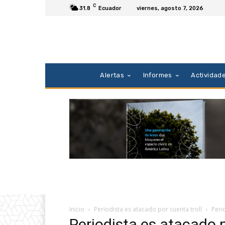
C
31.8
Ecuador
viernes, agosto 7, 2026
Alertas
Informes
Actividad
Inicio
Periodista es atacado por cuenta troll
Peri
Periodista es atacado p