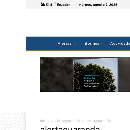
C
31.8
Ecuador
viernes, agosto 7, 2026
Alertas
Informes
Actividad
Inicio
alertaguaranda
alertaguaranda
alertaguaranda