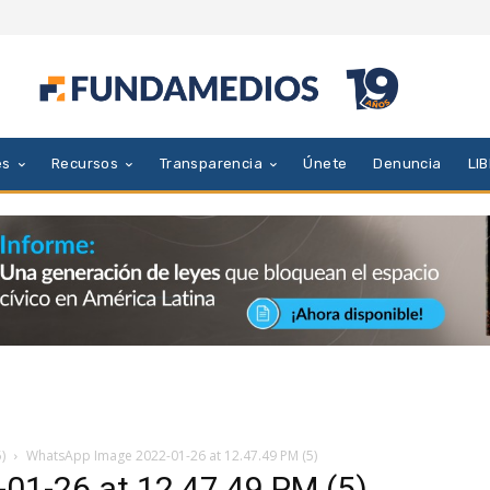
es
Recursos
Transparencia
Únete
Denuncia
LI
)
WhatsApp Image 2022-01-26 at 12.47.49 PM (5)
1-26 at 12.47.49 PM (5)