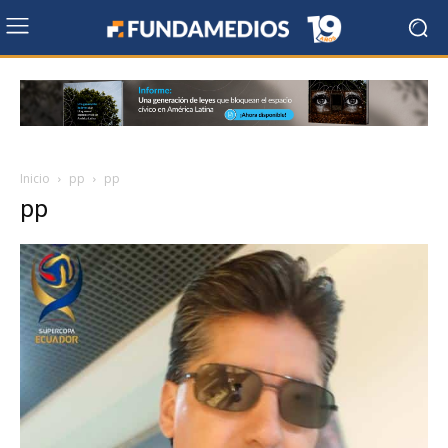
Inicio
pp
pp
pp