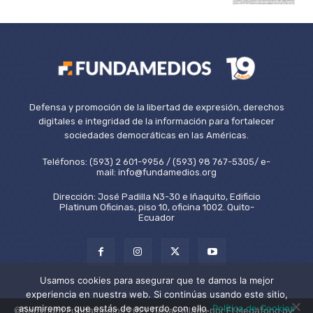
Defensa y promoción de la libertad de expresión, derechos
digitales e integridad de la información para fortalecer
sociedades democráticas en las Américas.
Teléfonos: (593) 2 601-9956 / (593) 98 767-5305/ e-
mail: info@fundamedios.org
Dirección: José Padilla N3-30 e Iñaquito, Edificio
Platinum Oficinas, piso 10, oficina 1002. Quito-
Ecuador
Usamos cookies para asegurar que te damos la mejor
experiencia en nuestra web. Si continúas usando este sitio,
asumiremos que estás de acuerdo con ello.
Política de Cookies
©Copyright Fundamedios 2021. Desarrollado por El Megáfono by