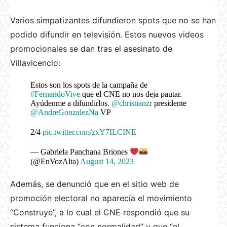
Varios simpatizantes difundieron spots que no se han
podido difundir en televisión. Estos nuevos videos
promocionales se dan tras el asesinato de
Villavicencio:
Estos son los spots de la campaña de
#FernandoVive
que el CNE no nos deja pautar.
Ayúdenme a difundirlos.
@christianzr
presidente
@AndreGonzalezNa
VP
2/4
pic.twitter.com/zxY7ILCINE
— Gabriela Panchana Briones
(@EnVozAlta)
August 14, 2023
Además, se denunció que en el sitio web de
promoción electoral no aparecía el movimiento
“Construye”, a lo cual el CNE respondió que su
sistema funciona “con normalidad” y que “el