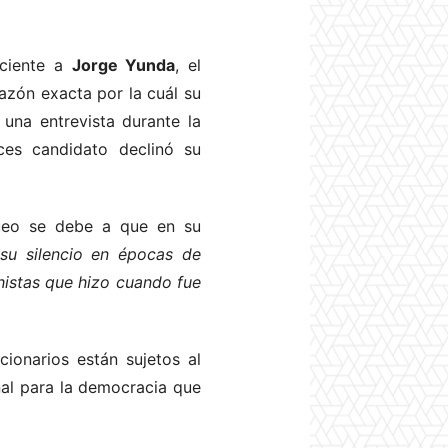
eciente a
Jorge Yunda
, el
azón exacta por la cuál su
una entrevista durante la
es candidato declinó su
ueo se debe a que en su
su silencio en épocas de
histas que hizo cuando fue
ionarios están sujetos al
eñal para la democracia que