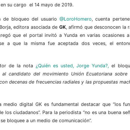
en su cargo el 14 mayo de 2019.
ón de bloqueo del usuario
@LoroHomero
, cuenta perten
Borja, editora asociada de
GK
, afirmó que desconocen la r
regó que el portal invitó a Yunda en varias ocasiones a 
ese a que la misma fue aceptada dos veces, el entonc
utor de la nota
¿Quién es usted, Jorge Yunda?,
el bloq
a al candidato del movimiento Unión Ecuatoriana sobre 
s con decenas de frecuencias radiales y las propuestas mac
a medio digital GK es fundamental destacar que “los func
de los ciudadanos”. Para la periodista “no es una buena s
n se bloquee a un medio de comunicación”.