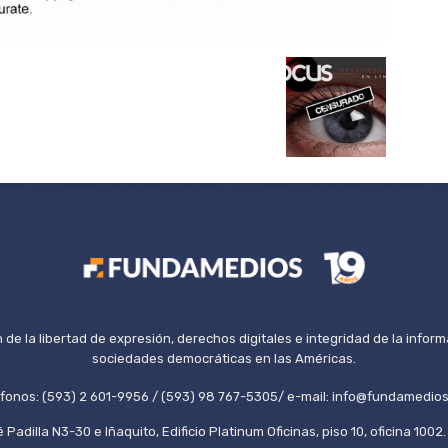
de la libertad de expresión, derechos digitales e integridad de la inform
sociedades democráticas en las Américas.
éfonos: (593) 2 601-9956 / (593) 98 767-5305/ e-mail: info@fundamedios
 Padilla N3-30 e Iñaquito, Edificio Platinum Oficinas, piso 10, oficina 100