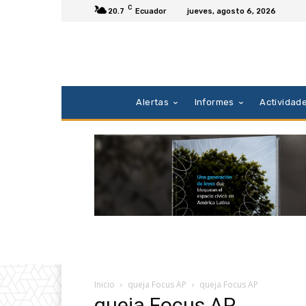
C
20.7
Ecuador
jueves, agosto 6, 2026
Alertas
Informes
Actividad
Inicio
queja Focus AP
queja Focus AP
queja Focus AP