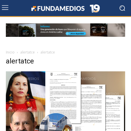
Inicio
alertatce
alertatce
alertatce