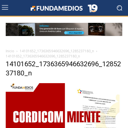
Inicio
14101652_1736365946632696_1285237180_n
14101652_1736365946632696_1285237180_n
14101652_1736365946632696_12852
37180_n