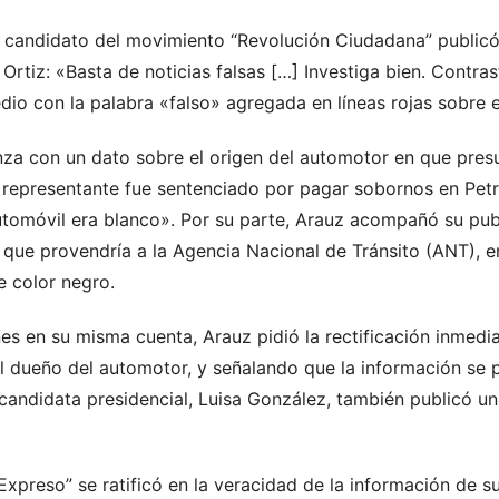
el candidato del movimiento “Revolución Ciudadana” public
 Ortiz: «Basta de noticias falsas […] Investiga bien. Contr
dio con la palabra «falso» agregada en líneas rojas sobre e
enza con un dato sobre el origen del automotor en que pre
representante fue sentenciado por pagar sobornos en Petr
utomóvil era blanco». Por su parte, Arauz acompañó su publ
ue provendría a la Agencia Nacional de Tránsito (ANT), en
 color negro.
es en su misma cuenta, Arauz pidió la rectificación inmedia
el dueño del automotor, y señalando que la información se 
candidata presidencial, Luisa González, también publicó u
Expreso” se ratificó en la veracidad de la información de su