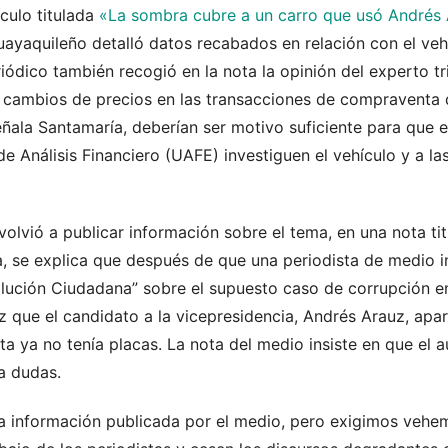
culo titulada
«La sombra cubre a un carro que usó Andrés A
guayaquileño detalló datos recabados en relación con el veh
riódico también recogió en la nota la opinión del experto t
s cambios de precios en las transacciones de compraventa 
ñala Santamaría, deberían ser motivo suficiente para que e
 de Análisis Financiero (UAFE) investiguen el vehículo y a l
volvió a publicar información sobre el tema, en una nota ti
la, se explica que después de que una periodista de medio i
olución Ciudadana” sobre el supuesto caso de corrupción e
vez que el candidato a la vicepresidencia, Andrés Arauz, apa
a ya no tenía placas. La nota del medio insiste en que el a
ra dudas.
a información publicada por el medio, pero exigimos veh