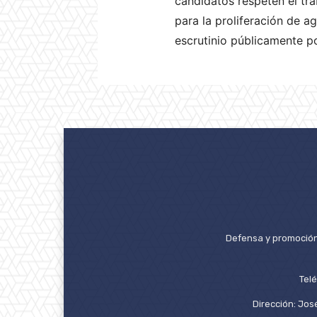
candidatos respeten el tra
para la proliferación de a
escrutinio públicamente p
Defensa y promoción 
Tel
Dirección: José