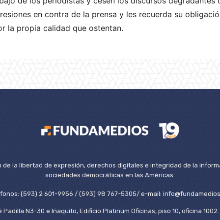
bajo de los periodistas y cesen los discursos degradantes 
gresiones en contra de la prensa y les recuerda su obligaci
or la propia calidad que ostentan.
de la libertad de expresión, derechos digitales e integridad de la inform
sociedades democráticas en las Américas.
éfonos: (593) 2 601-9956 / (593) 98 767-5305/ e-mail: info@fundamedios
 Padilla N3-30 e Iñaquito, Edificio Platinum Oficinas, piso 10, oficina 100