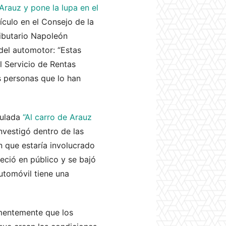
rauz y pone la lupa en el
ículo en el Consejo de la
ributario Napoleón
del automotor: “Estas
l Servicio de Rentas
as personas que lo han
tulada
“Al carro de Arauz
nvestigó dentro de las
n que estaría involucrado
reció en público y se bajó
utomóvil tiene una
ementemente que los