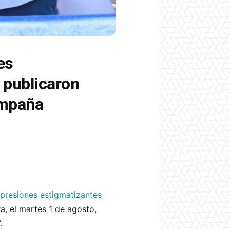
es
 publicaron
ampaña
xpresiones estigmatizantes
ra, el martes 1 de agosto,
.