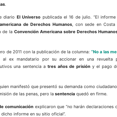
ias
.
e diario
El Universo
publicada el 16 de julio. “El inform
eramericana de Derechos Humanos
, con sede en Costa 
n de la
Convención Americana sobre Derechos Humano
rero de 2011 con la publicación de la columna:
“No a las me
a al ex mandatario por su accionar en una revuelta po
utivos una sentencia a
tres años de prisión
y el pago 
 quien manifestó que presentó su demanda como ciudadan
emisión de las penas, pero la
sentencia
quedó en firme.
de comunicación
explicaron que “no harán declaraciones 
icho informe en su sitio oficial”.