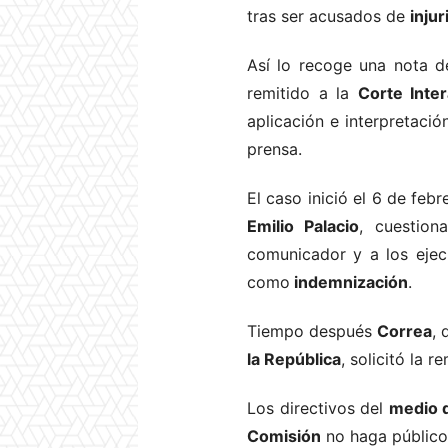
tras ser acusados de
injur
Así lo recoge una nota d
remitido a la
Corte Int
aplicación e interpretació
prensa.
El caso inició el 6 de feb
Emilio Palacio
, cuestion
comunicador y a los ejec
como
indemnización
.
Tiempo después
Correa
,
la República
, solicitó la r
Los directivos del
medio 
Comisión
no haga público d