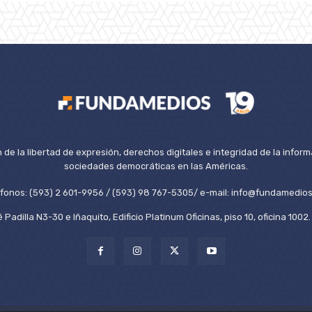
de la libertad de expresión, derechos digitales e integridad de la inform
sociedades democráticas en las Américas.
éfonos: (593) 2 601-9956 / (593) 98 767-5305/ e-mail: info@fundamedios
 Padilla N3-30 e Iñaquito, Edificio Platinum Oficinas, piso 10, oficina 100