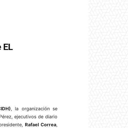
e EL
CIDH)
, la organización se
Pérez, ejecutivos de diario
presidente,
Rafael Correa
,