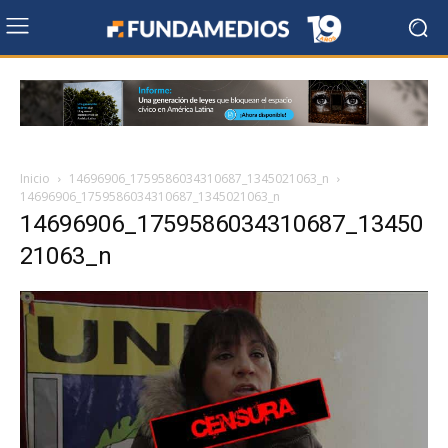
Inicio
14696906_1759586034310687_1345021063_n
14696906_1759586034310687_1345021063_n
14696906_1759586034310687_13450
21063_n