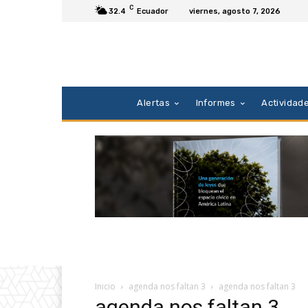
C
32.4
Ecuador
viernes, agosto 7, 2026
Alertas
Informes
Actividad
Inicio
agenda nos faltan 3
agenda nos faltan 3
agenda nos faltan 3