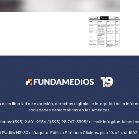
de la libertad de expresión, derechos digitales e integridad de la inform
sociedades democráticas en las Américas.
éfonos: (593) 2 601-9956 / (593) 98 767-5305/ e-mail: info@fundamedios
 Padilla N3-30 e Iñaquito, Edificio Platinum Oficinas, piso 10, oficina 100