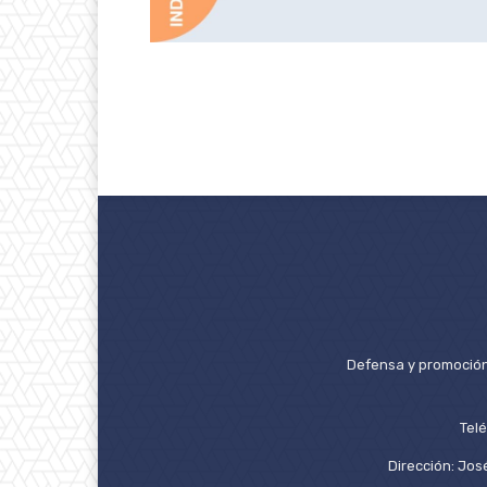
Defensa y promoción 
Tel
Dirección: José