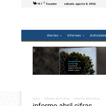
C
19.7
Ecuador
sábado, agosto 8, 2026
Alertas
Informes
Actividad
Inicio
informe abril cifras
informe abril cifras
informe abril cifras