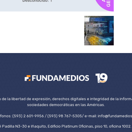
de la libertad de expresión, derechos digitales e integridad de la inform
sociedades democráticas en las Américas.
éfonos: (593) 2 601-9956 / (593) 98 767-5305/ e-mail: info@fundamedios
 Padilla N3-30 e Iñaquito, Edificio Platinum Oficinas, piso 10, oficina 100