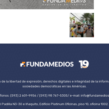
de la libertad de expresión, derechos digitales e integridad de la inform
sociedades democráticas en las Américas.
éfonos: (593) 2 601-9956 / (593) 98 767-5305/ e-mail: info@fundamedios
 Padilla N3-30 e Iñaquito, Edificio Platinum Oficinas, piso 10, oficina 100