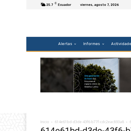
C
25.7
Ecuador
viernes, agosto 7, 2026
Alertas
Informes
Actividad
Inicio
614e61bd-d3de-43f6-b77f-cdc2eac893a8
614e61bd-d3de-43f6-