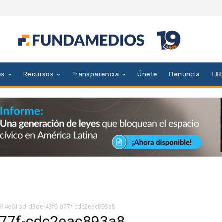
es
Recursos
Transparencia
Únete
Denuncia
LI
614e61bd-d3de-43f6-b77f-cdc2eac893a8
b77f-cdc2eac893a8